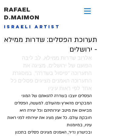
RAFAEL
D.MAIMON
israeli artist
תערוכת הפסלים: שדרות ממילא
- ירושלים
אלרוב שדרות ממילא, לב ליבה 
הפועם של ירושלים, מציגה את 
התערוכה "פיסול בשדרה", במסגרת 
התערוכה האמנים מציגים פסלים כל 
אחד לפי ראות עיניו
הפסלים יוצבו בשדרה להנאתם של המוני 
המבקרים מהארץ ומהעולם. למעשה, הפסלים 
מביאים את מיטב יצירותיהם וכל יצירה היא 
חובקת עולם. כל אמן מציג את יצירותיו לפני ראות 
עיניו, במיומנות 
ובכישרון נדיר, האמנים מציגים פסלים בתכנון 